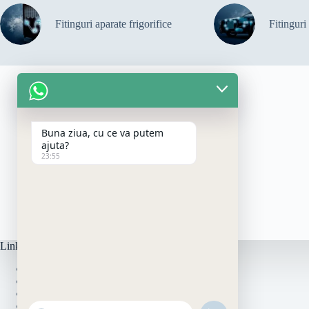
Fitinguri aparate frigorifice
Fitinguri
Buna ziua, cu ce va putem
ajuta?
23:55
Link-uri
Contact
Cum se monteaza
Politica de Livrare
Politică de rambursări și returnări