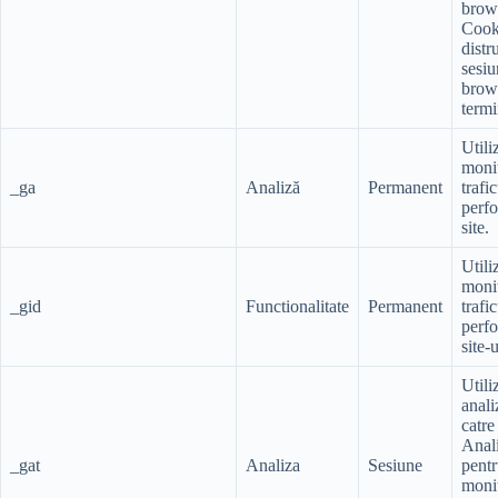
brow
Cooki
distr
sesiu
brow
termi
Utili
moni
_ga
Analiză
Permanent
trafic
perf
site.
Utili
moni
_gid
Functionalitate
Permanent
trafic
perf
site-u
Utili
anali
catr
Anali
_gat
Analiza
Sesiune
pent
monit