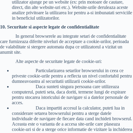
utilizator ajunge pe un website (ex: prin motoare de cautare,
direct, din alte website-uri etc.). Website-urile deruleaza aceste
analize privitoare la utilizarea lor pentru a-si imbunatati serviciile
in beneficiul utilizatorilor.
10. Securitate si aspecte legate de confidentialitate
In general browserele au integrate setari de confidentialitate
care furnizeaza diferite niveluri de acceptare a cookie-urilor, perioada
de valabilitate si stergere automata dupa ce utilizatorul a vizitat un
anumit site.
Alte aspecte de securitate legate de cookie-uri:
Particularizarea setarilor browserului in ceea ce
priveste cookie-urile pentru a reflecta un nivel confortabil pentru
dumneavoastra al securitatii utilizarii cookie-urilor.
Daca sunteti singura persoana care utilizeaza
computerul, puteti seta, daca doriti, termene lungi de expirare
pentru stocarea istoricului de navigare si a datelor personale de
acces.
Daca impartiti accesul la calculator, puteti lua in
considerare setarea browserului pentru a sterge datele
individuale de navigare de fiecare data cand inchideti browserul.
Aceasta este o varianta de a accesa site-urile care plaseaza
cookie-uri si de a sterge orice informatie de vizitare la inchiderea