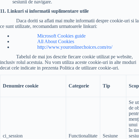
sesiunii de navigare.
11. Linkuri si informatii suplimentare utile
Daca doriti sa aflati mai multe informatii despre cookie-uri si la
ce sunt utilizate, recomandam urmatoarele linkuri:
Microsoft Cookies guide
All About Cookies
http://www.youronlinechoices.com/ro/
Tabelul de mai jos descrie fiecare cookie utilizat pe website,
inclusiv rolul acestuia. Nu vom utiliza aceste cookie-uri in alte moduri
decat cele indicate in prezenta Politica de utilizare cookie-uri.
Denumire cookie
Categorie
Tip
Scop
Se ut
de ob
pentr
menți
unui 
în ti
ci_session
Functionalitate
Sesiune
sesiu