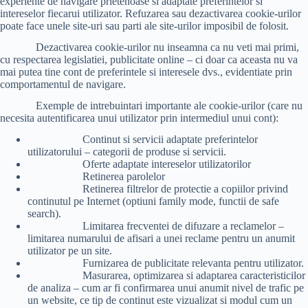
experiente de navigare prietenoase si adaptate preferintelor si
intereselor fiecarui utilizator. Refuzarea sau dezactivarea cookie-urilor
poate face unele site-uri sau parti ale site-urilor imposibil de folosit.
Dezactivarea cookie-urilor nu inseamna ca nu veti mai primi,
cu respectarea legislatiei, publicitate online – ci doar ca aceasta nu va
mai putea tine cont de preferintele si interesele dvs., evidentiate prin
comportamentul de navigare.
Exemple de intrebuintari importante ale cookie-urilor (care nu
necesita autentificarea unui utilizator prin intermediul unui cont):
Continut si servicii adaptate preferintelor
utilizatorului – categorii de produse si servicii.
Oferte adaptate intereselor utilizatorilor
Retinerea parolelor
Retinerea filtrelor de protectie a copiilor privind
continutul pe Internet (optiuni family mode, functii de safe
search).
Limitarea frecventei de difuzare a reclamelor –
limitarea numarului de afisari a unei reclame pentru un anumit
utilizator pe un site.
Furnizarea de publicitate relevanta pentru utilizator.
Masurarea, optimizarea si adaptarea caracteristicilor
de analiza – cum ar fi confirmarea unui anumit nivel de trafic pe
un website, ce tip de continut este vizualizat si modul cum un