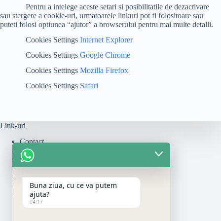
Pentru a intelege aceste setari si posibilitatile de dezactivare
sau stergere a cookie-uri, urmatoarele linkuri pot fi folositoare sau
puteti folosi optiunea “ajutor” a browserului pentru mai multe detalii.
Cookies Settings
Internet Explorer
Cookies Settings
Google Chrome
Cookies Settings
Mozilla Firefox
Cookies Settings
Safari
Link-uri
Contact
Cum se monteaza
Politica de Livrare
Politică de rambursări și returnări
Politica de Retur
Buna ziua, cu ce va putem
Politica de Utilizare Cookie-uri
ajuta?
Termeni si Conditii
04:17