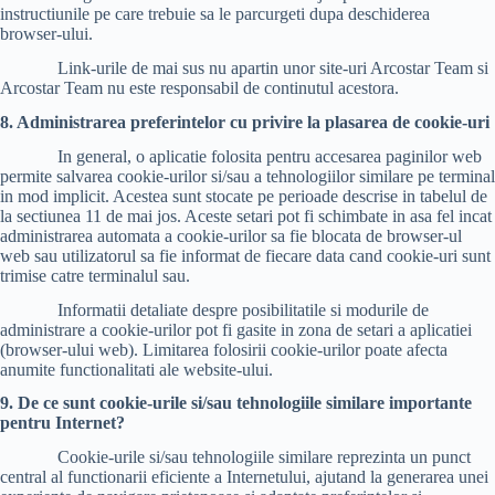
instructiunile pe care trebuie sa le parcurgeti dupa deschiderea
browser-ului.
Link-urile de mai sus nu apartin unor site-uri Arcostar Team si
Arcostar Team nu este responsabil de continutul acestora.
8. Administrarea preferintelor cu privire la plasarea de cookie-uri
In general, o aplicatie folosita pentru accesarea paginilor web
permite salvarea cookie-urilor si/sau a tehnologiilor similare pe terminal
in mod implicit. Acestea sunt stocate pe perioade descrise in tabelul de
la sectiunea 11 de mai jos. Aceste setari pot fi schimbate in asa fel incat
administrarea automata a cookie-urilor sa fie blocata de browser-ul
web sau utilizatorul sa fie informat de fiecare data cand cookie-uri sunt
trimise catre terminalul sau.
Informatii detaliate despre posibilitatile si modurile de
administrare a cookie-urilor pot fi gasite in zona de setari a aplicatiei
(browser-ului web). Limitarea folosirii cookie-urilor poate afecta
anumite functionalitati ale website-ului.
9. De ce sunt cookie-urile si/sau tehnologiile similare importante
pentru Internet?
Cookie-urile si/sau tehnologiile similare reprezinta un punct
central al functionarii eficiente a Internetului, ajutand la generarea unei