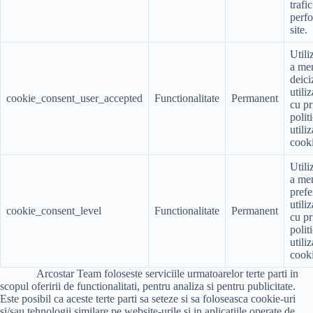
trafic
perf
site.
Utili
a me
deici
utili
cookie_consent_user_accepted
Functionalitate
Permanent
cu pr
polit
utili
cooki
Utili
a me
prefe
utili
cookie_consent_level
Functionalitate
Permanent
cu pr
polit
utili
cooki
Arcostar Team foloseste serviciile urmatoarelor terte parti in
scopul oferirii de functionalitati, pentru analiza si pentru publicitate.
Este posibil ca aceste terte parti sa seteze si sa foloseasca cookie-uri
si/sau tehnologii similare pe website-urile si in aplicatiile operate de