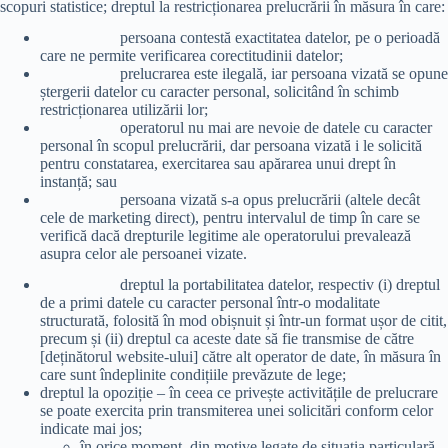
scopuri statistice; dreptul la restricționarea prelucrării în măsura în care:
persoana contestă exactitatea datelor, pe o perioadă
care ne permite verificarea corectitudinii datelor;
prelucrarea este ilegală, iar persoana vizată se opune
ștergerii datelor cu caracter personal, solicitând în schimb
restricționarea utilizării lor;
operatorul nu mai are nevoie de datele cu caracter
personal în scopul prelucrării, dar persoana vizată i le solicită
pentru constatarea, exercitarea sau apărarea unui drept în
instanță; sau
persoana vizată s-a opus prelucrării (altele decât
cele de marketing direct), pentru intervalul de timp în care se
verifică dacă drepturile legitime ale operatorului prevalează
asupra celor ale persoanei vizate.
dreptul la portabilitatea datelor, respectiv (i) dreptul
de a primi datele cu caracter personal într-o modalitate
structurată, folosită în mod obișnuit și într-un format ușor de citit,
precum și (ii) dreptul ca aceste date să fie transmise de către
[deținătorul website-ului] către alt operator de date, în măsura în
care sunt îndeplinite condițiile prevăzute de lege;
dreptul la opoziție – în ceea ce privește activitățile de prelucrare
se poate exercita prin transmiterea unei solicitări conform celor
indicate mai jos;
în orice moment, din motive legate de situația particulară