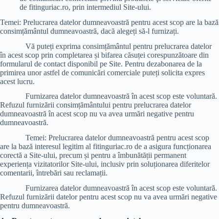
de fitinguriac.ro, prin intermediul Site-ului.
Temei: Prelucrarea datelor dumneavoastră pentru acest scop are la bază
consimțământul dumneavoastră, dacă alegeți să-l furnizați.
Vă puteți exprima consimțământul pentru prelucrarea datelor
în acest scop prin completarea și bifarea căsuței corespunzătoare din
formularul de contact disponibil pe Site. Pentru dezabonarea de la
primirea unor astfel de comunicări comerciale puteți solicita expres
acest lucru.
Furnizarea datelor dumneavoastră în acest scop este voluntară.
Refuzul furnizării consimțământului pentru prelucrarea datelor
dumneavoastră în acest scop nu va avea urmări negative pentru
dumneavoastră.
Temei: Prelucrarea datelor dumneavoastră pentru acest scop
are la bază interesul legitim al fitinguriac.ro de a asigura funcționarea
corectă a Site-ului, precum și pentru a îmbunătății permanent
experiența vizitatorilor Site-ului, inclusiv prin soluționarea diferitelor
comentarii, întrebări sau reclamații.
Furnizarea datelor dumneavoastră în acest scop este voluntară.
Refuzul furnizării datelor pentru acest scop nu va avea urmări negative
pentru dumneavoastră.