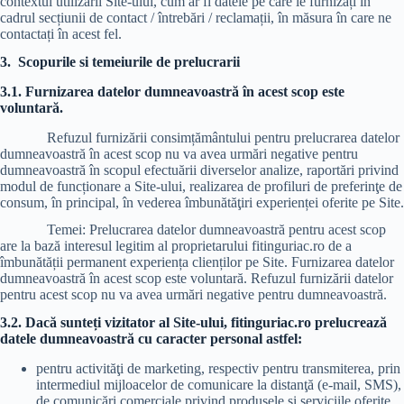
contextul utilizării Site-ului, cum ar fi datele pe care le furnizați în
cadrul secțiunii de contact / întrebări / reclamații, în măsura în care ne
contactați în acest fel.
3.
Scopurile si temeiurile de prelucrarii
3.1. Furnizarea datelor dumneavoastră în acest scop este
voluntară.
Refuzul furnizării consimțământului pentru prelucrarea datelor
dumneavoastră în acest scop nu va avea urmări negative pentru
dumneavoastră în scopul efectuării diverselor analize, raportări privind
modul de funcționare a Site-ului, realizarea de profiluri de preferinţe de
consum, în principal, în vederea îmbunătăţiri experienței oferite pe Site.
Temei: Prelucrarea datelor dumneavoastră pentru acest scop
are la bază interesul legitim al proprietarului fitinguriac.ro de a
îmbunătății permanent experiența clienților pe Site. Furnizarea datelor
dumneavoastră în acest scop este voluntară. Refuzul furnizării datelor
pentru acest scop nu va avea urmări negative pentru dumneavoastră.
3.2. Dacă sunteți vizitator al Site-ului, fitinguriac.ro prelucrează
datele dumneavoastră cu caracter personal astfel:
pentru activităţi de marketing, respectiv pentru transmiterea, prin
intermediul mijloacelor de comunicare la distanţă (e-mail, SMS),
de comunicări comerciale privind produsele şi serviciile oferite