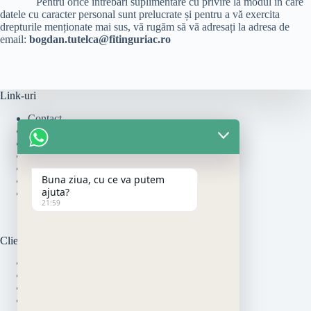
Pentru orice întrebări suplimentare cu privire la modul în care
datele cu caracter personal sunt prelucrate și pentru a vă exercita
drepturile menționate mai sus, vă rugăm să vă adresați la adresa de
email:
bogdan.tutelca@fitinguriac.ro
Link-uri
Contact
Cum se monteaza
Politica de Livrare
Politică de rambursări și returnări
Politica de Retur
Buna ziua, cu ce va putem
Politica de Utilizare Cookie-uri
ajuta?
Termeni si Conditii
21:59
Clienti
Modalitati de Plata
Garantia Produselor
Politica de Livrare
Online Dispute Resolution