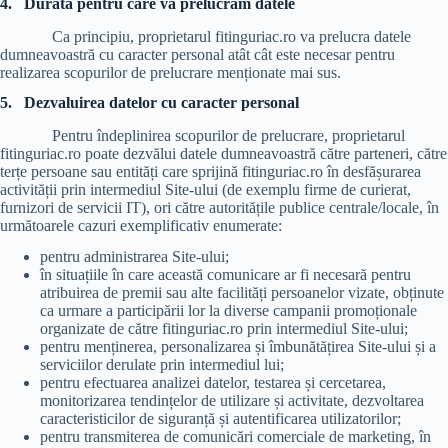
4.
Durata pentru care va prelucram datele
Ca principiu, proprietarul fitinguriac.ro va prelucra datele
dumneavoastră cu caracter personal atât cât este necesar pentru
realizarea scopurilor de prelucrare menționate mai sus.
5.
Dezvaluirea datelor cu caracter personal
Pentru îndeplinirea scopurilor de prelucrare, proprietarul
fitinguriac.ro poate dezvălui datele dumneavoastră către parteneri, către
terțe persoane sau entități care sprijină fitinguriac.ro în desfășurarea
activității prin intermediul Site-ului (de exemplu firme de curierat,
furnizori de servicii IT), ori către autoritățile publice centrale/locale, în
următoarele cazuri exemplificativ enumerate:
pentru administrarea Site-ului;
în situațiile în care această comunicare ar fi necesară pentru
atribuirea de premii sau alte facilități persoanelor vizate, obținute
ca urmare a participării lor la diverse campanii promoționale
organizate de către fitinguriac.ro prin intermediul Site-ului;
pentru menținerea, personalizarea și îmbunătățirea Site-ului și a
serviciilor derulate prin intermediul lui;
pentru efectuarea analizei datelor, testarea și cercetarea,
monitorizarea tendințelor de utilizare și activitate, dezvoltarea
caracteristicilor de siguranță și autentificarea utilizatorilor;
pentru transmiterea de comunicări comerciale de marketing, în