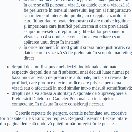
în care se află persoana vizată, ca datele care o vizează să
fie prelucrate în temeiul interesului legitim al fitinguriac.ro
sau în temeiul interesului public, cu excepția cazurilor în
care fitinguriac.ro poate demonstra că are motive legitime
și imperioase care justifică prelucrarea și care prevalează
asupra intereselor, drepturilor și libertăților persoanelor
vizate sau că scopul este constatarea, exercitarea sau
apărarea unui drept în instanță;
în orice moment, în mod gratuit și fără nicio justificare, că
datele care o vizează să fie prelucrate în scop de marketing
direct
dreptul de a nu fi supus unei decizii individuale automate,
respectiv dreptul de a nu fi subiectul unei decizii luate numai pe
baza unor activități de prelucrare automate, inclusiv crearea de
profiluri, care produce efecte juridice care privesc persoana
vizată sau o afectează în mod similar într-o măsură semnificativă;
dreptul de a vă adresa Autorităţii Naţionale de Supraveghere a
Prelucrării Datelor cu Caracter Personal sau instanțelor
competente, în măsura în care considerați necesar.
Cererile repetate de ștergere, cererile nefondate sau excesive
for fi taxate cu 10; Euro per request. Request înseamnă fiecare bifare
din pagina dedicată unde vă puteți urmări înregistrările pe site.