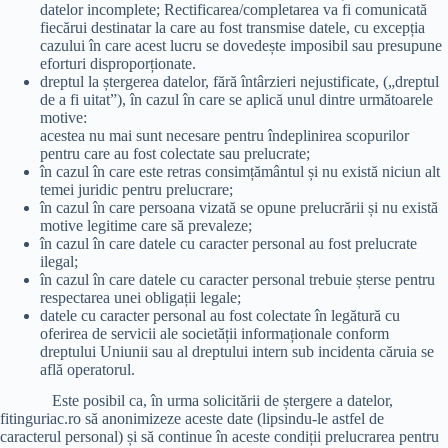
datelor incomplete; Rectificarea/completarea va fi comunicată
fiecărui destinatar la care au fost transmise datele, cu excepția
cazului în care acest lucru se dovedește imposibil sau presupune
eforturi disproporționate.
dreptul la ștergerea datelor, fără întârzieri nejustificate, („dreptul
de a fi uitat”), în cazul în care se aplică unul dintre următoarele
motive:
acestea nu mai sunt necesare pentru îndeplinirea scopurilor
pentru care au fost colectate sau prelucrate;
în cazul în care este retras consimțământul și nu există niciun alt
temei juridic pentru prelucrare;
în cazul în care persoana vizată se opune prelucrării și nu există
motive legitime care să prevaleze;
în cazul în care datele cu caracter personal au fost prelucrate
ilegal;
în cazul în care datele cu caracter personal trebuie șterse pentru
respectarea unei obligații legale;
datele cu caracter personal au fost colectate în legătură cu
oferirea de servicii ale societății informaționale conform
dreptului Uniunii sau al dreptului intern sub incidenta căruia se
află operatorul.
Este posibil ca, în urma solicitării de ștergere a datelor,
fitinguriac.ro să anonimizeze aceste date (lipsindu-le astfel de
caracterul personal) și să continue în aceste condiții prelucrarea pentru