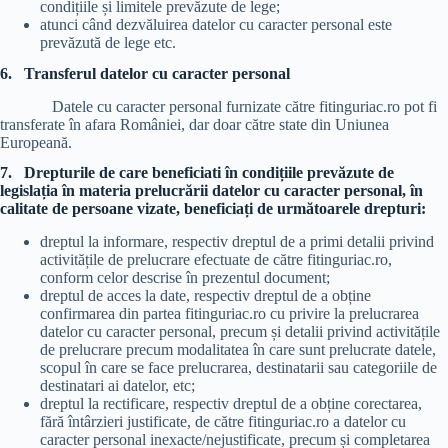
condițiile și limitele prevăzute de lege;
atunci când dezvăluirea datelor cu caracter personal este
prevăzută de lege etc.
6.
Transferul datelor cu caracter personal
Datele cu caracter personal furnizate către fitinguriac.ro pot fi
transferate în afara României, dar doar către state din Uniunea
Europeană.
7. Drepturile de care beneficiati în condițiile prevăzute de
legislația în materia prelucrării datelor cu caracter personal, în
calitate de persoane vizate, beneficiați de următoarele drepturi:
dreptul la informare, respectiv dreptul de a primi detalii privind
activitățile de prelucrare efectuate de către fitinguriac.ro,
conform celor descrise în prezentul document;
dreptul de acces la date, respectiv dreptul de a obține
confirmarea din partea fitinguriac.ro cu privire la prelucrarea
datelor cu caracter personal, precum și detalii privind activitățile
de prelucrare precum modalitatea în care sunt prelucrate datele,
scopul în care se face prelucrarea, destinatarii sau categoriile de
destinatari ai datelor, etc;
dreptul la rectificare, respectiv dreptul de a obține corectarea,
fără întârzieri justificate, de către fitinguriac.ro a datelor cu
caracter personal inexacte/nejustificate, precum și completarea