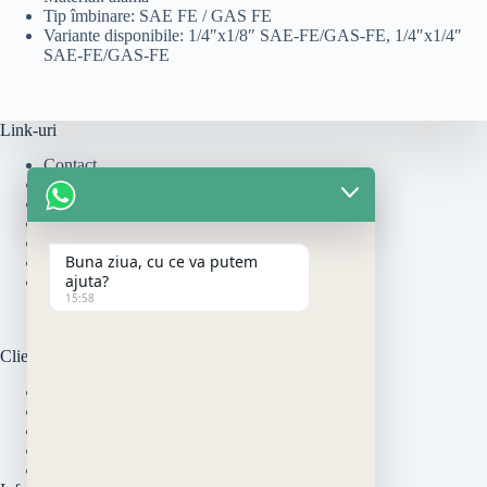
Tip îmbinare: SAE FE / GAS FE
Variante disponibile: 1/4″x1/8″ SAE-FE/GAS-FE, 1/4″x1/4″
SAE-FE/GAS-FE
Link-uri
Contact
Cum se monteaza
Politica de Livrare
Politică de rambursări și returnări
Politica de Retur
Buna ziua, cu ce va putem
Politica de Utilizare Cookie-uri
ajuta?
Termeni si Conditii
15:58
Clienti
Modalitati de Plata
Garantia Produselor
Politica de Livrare
Online Dispute Resolution
ANPC