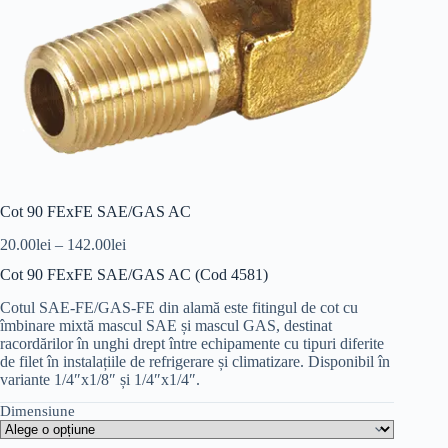
Cot 90 FExFE SAE/GAS AC
20.00
lei
–
142.00
lei
Cot 90 FExFE SAE/GAS AC (Cod 4581)
Cotul SAE-FE/GAS-FE din alamă este fitingul de cot cu
îmbinare mixtă mascul SAE și mascul GAS, destinat
racordărilor în unghi drept între echipamente cu tipuri diferite
de filet în instalațiile de refrigerare și climatizare. Disponibil în
variante 1/4″x1/8″ și 1/4″x1/4″.
Dimensiune