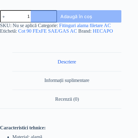
Adaugă în coș
SKU:
Nu se aplică
Categorie:
Fitinguri alama filetare AC
Etichetă:
Cot 90 FExFE SAE/GAS AC
Brand:
HECAPO
Descriere
Informații suplimentare
Recenzii (0)
Caracteristici tehnice:
Material: alamă