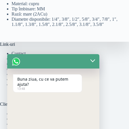
Material: cupru
Tip îmbinare: MM
Rază: mare (2ACu)
Diametre disponibile: 1/4″, 3/8″, 1/2″, 5/8″, 3/4″, 7/8″, 1″,
1.1/8″, 1.3/8″, 1.5/8″, 2.1/8″, 2.5/8″, 3.1/8″, 3.5/8″
Link-uri
Contact
Cum se monteaza
Politica de Livrare
Politică de rambursări și returnări
Politica de Retur
Buna ziua, cu ce va putem
Politica de Utilizare Cookie-uri
ajuta?
Termeni si Conditii
13:48
Clienti
Modalitati de Plata
Garantia Produselor
Politica de Livrare