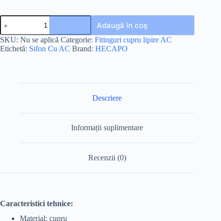
Adaugă în coș
SKU:
Nu se aplică
Categorie:
Fitinguri cupru lipire AC
Etichetă:
Sifon Cu AC
Brand:
HECAPO
Descriere
Informații suplimentare
Recenzii (0)
Caracteristici tehnice:
Material: cupru