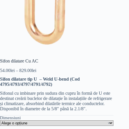
Sifon dilatare Cu AC
54.00
lei
–
829.00
lei
Sifon dilatare tip U – Weld U-bend (Cod
4795/4793/4797/4791/4792)
Sifonul cu imbinare prin sudura din cupru în formă de U este
destinat creării buclelor de dilatație în instalațiile de refrigerare
și climatizare, absorbind dilatările termice ale conductelor.
Disponibil în diametre de la 5/8″ până la 2.1/8″.
Dimensiuni