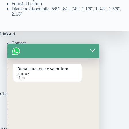
Formă: U (sifon)
Diametre disponibile: 5/8″, 3/4″, 7/8″, 1.1/8″, 1.3/8″, 1.5/8″,
2.1/8″
Link-uri
Contact
Cum se monteaza
Politica de Livrare
Politică de rambursări și returnări
Politica de Retur
Buna ziua, cu ce va putem
Politica de Utilizare Cookie-uri
ajuta?
Termeni si Conditii
18:39
Clienti
Modalitati de Plata
Garantia Produselor
Politica de Livrare
Online Dispute Resolution
ANPC